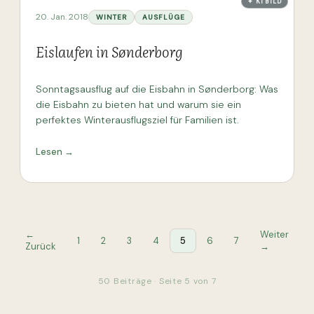
✦ KI BILD
20. Jan. 2018
WINTER
AUSFLÜGE
Eislaufen in Sønderborg
Sonntagsausflug auf die Eisbahn in Sønderborg: Was
die Eisbahn zu bieten hat und warum sie ein
perfektes Winterausflugsziel für Familien ist.
Lesen →
←
Weiter
1
2
3
4
5
6
7
Zurück
→
50
Beiträge · Seite
5
von
7