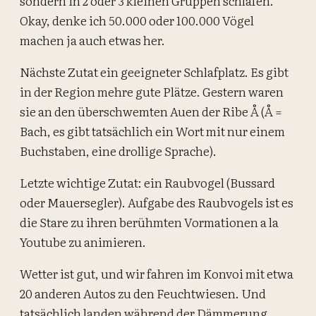
sondern in 2 oder 3 kleinen Gruppen schlafen.
Okay, denke ich 50.000 oder 100.000 Vögel
machen ja auch etwas her.
Nächste Zutat ein geeigneter Schlafplatz. Es gibt
in der Region mehre gute Plätze. Gestern waren
sie an den überschwemten Auen der Ribe Å (Å =
Bach, es gibt tatsächlich ein Wort mit nur einem
Buchstaben, eine drollige Sprache).
Letzte wichtige Zutat: ein Raubvogel (Bussard
oder Mauersegler). Aufgabe des Raubvogels ist es
die Stare zu ihren berühmten Vormationen a la
Youtube zu animieren.
Wetter ist gut, und wir fahren im Konvoi mit etwa
20 anderen Autos zu den Feuchtwiesen. Und
tatsächlich landen während der Dämmerung