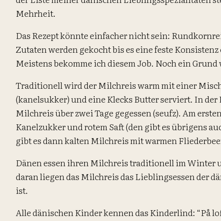
Mehrheit.
Das Rezept könnte einfacher nicht sein: Rundkornreis
Zutaten werden gekocht bis es eine feste Konsistenz
Meistens bekomme ich diesem Job. Noch ein Grund 
Traditionell wird der Milchreis warm mit einer Mis
(kanelsukker) und eine Klecks Butter serviert. In der
Milchreis über zwei Tage gegessen (seufz). Am erste
Kanelzukker und rotem Saft (den gibt es übrigens a
gibt es dann kalten Milchreis mit warmen Fliederbeer
Dänen essen ihren Milchreis traditionell im Winter
daran liegen das Milchreis das Lieblingsessen der d
ist.
Alle dänischen Kinder kennen das Kinderlind: “På lof