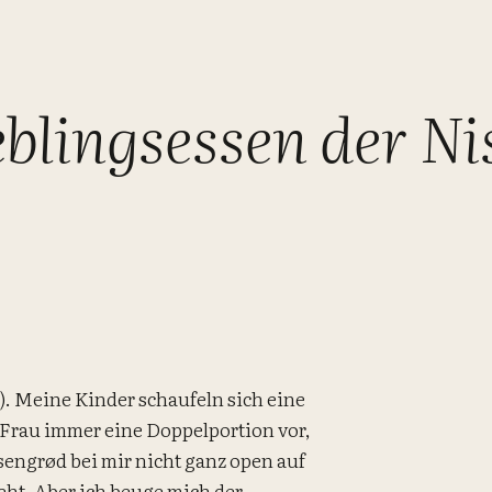
blingsessen der Ni
). Meine Kinder schaufeln sich eine
 Frau immer eine Doppelportion vor,
isengrød bei mir nicht ganz open auf
eht. Aber ich beuge mich der