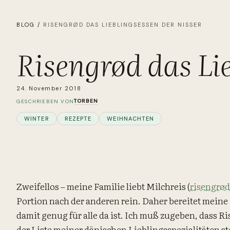
BLOG
/
RISENGRØD DAS LIEBLINGSESSEN DER NISSER
Risengrød das Lie
24. November 2018
TORBEN
GESCHRIEBEN VON
WINTER
REZEPTE
WEIHNACHTEN
Zweifellos – meine Familie liebt Milchreis (
risengrød
Portion nach der anderen rein. Daher bereitet meine
damit genug für alle da ist. Ich muß zugeben, dass R
der Liste meiner dänischen Lieblingsspezialitäten st