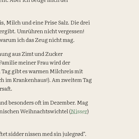
, Milch und eine Prise Salz. Die drei
 ergibt. Umrühren nicht vergessen!
warum ich das Zeug nicht mag.
chung aus Zimt und Zucker
 Familie meiner Frau wird der
n Tag gibt es warmen Milchreis mit
uch im Krankenhaus!). Am zweitem Tag
saft.
 und besonders oft im Dezember. Mag
änischen Weihnachtswichtel (
Nisser
)
tet sidder nissen med sin julegrød”.