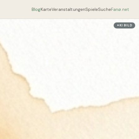
Blog
Karte
Veranstaltungen
Spiele
Suche
Fanø.net
✦
KI
BILD