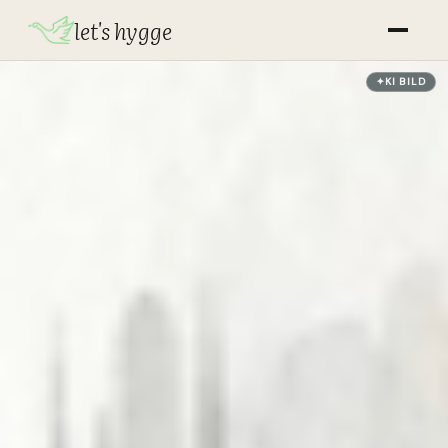
let's hygge
✦
KI
BILD