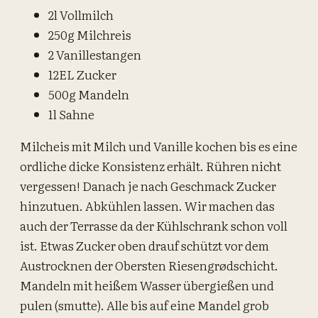
2l Vollmilch
250g Milchreis
2 Vanillestangen
12EL Zucker
500g Mandeln
1l Sahne
Milcheis mit Milch und Vanille kochen bis es eine
ordliche dicke Konsistenz erhält. Rühren nicht
vergessen! Danach je nach Geschmack Zucker
hinzutuen. Abkühlen lassen. Wir machen das
auch der Terrasse da der Kühlschrank schon voll
ist. Etwas Zucker oben drauf schützt vor dem
Austrocknen der Obersten Riesengrødschicht.
Mandeln mit heißem Wasser übergießen und
pulen (smutte). Alle bis auf eine Mandel grob