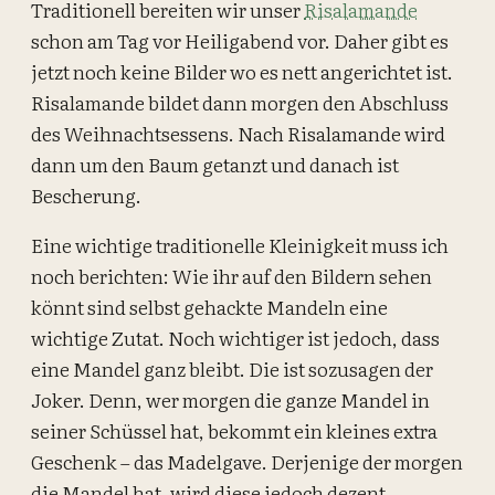
Traditionell bereiten wir unser
Risalamande
schon am Tag vor Heiligabend vor. Daher gibt es
jetzt noch keine Bilder wo es nett angerichtet ist.
Risalamande bildet dann morgen den Abschluss
des Weihnachtsessens. Nach Risalamande wird
dann um den Baum getanzt und danach ist
Bescherung.
Eine wichtige traditionelle Kleinigkeit muss ich
noch berichten: Wie ihr auf den Bildern sehen
könnt sind selbst gehackte Mandeln eine
wichtige Zutat. Noch wichtiger ist jedoch, dass
eine Mandel ganz bleibt. Die ist sozusagen der
Joker. Denn, wer morgen die ganze Mandel in
seiner Schüssel hat, bekommt ein kleines extra
Geschenk – das Madelgave. Derjenige der morgen
die Mandel hat, wird diese jedoch dezent