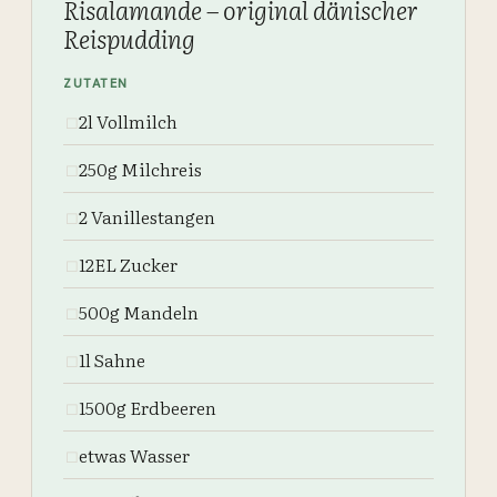
Risalamande – original dänischer
Reispudding
ZUTATEN
2l Vollmilch
☐
250g Milchreis
☐
2 Vanillestangen
☐
12EL Zucker
☐
500g Mandeln
☐
1l Sahne
☐
1500g Erdbeeren
☐
etwas Wasser
☐