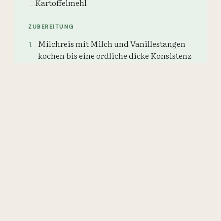
Kartoffelmehl
☐
ZUBEREITUNG
Milchreis mit Milch und Vanillestangen
1
.
kochen bis eine ordliche dicke Konsistenz
entsteht, dabei rühren nicht vergessen.
Je nach Geschmack Zucker hinzufügen.
2
.
Abkühlen lassen.
3
.
Etwas Zucker oben drauf streuen zum
4
.
Schutz vor dem Austrocknen.
Mandeln mit heißem Wasser übergießen
5
.
und pulen.
Alle Mandeln bis auf eine grob hacken.
6
.
Gehackte Mandeln dem abgekühlten
7
.