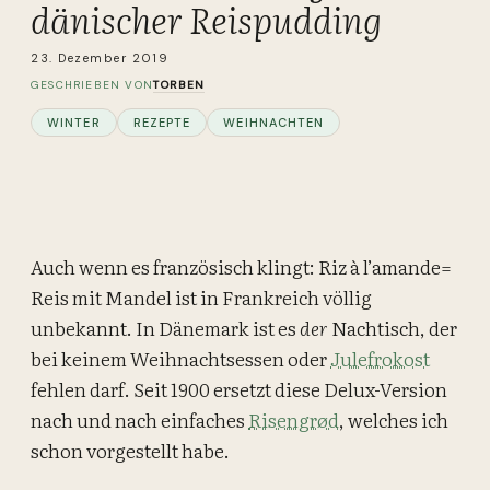
dänischer Reispudding
23. Dezember 2019
TORBEN
GESCHRIEBEN VON
WINTER
REZEPTE
WEIHNACHTEN
Auch wenn es französisch klingt: Riz à l’amande=
Reis mit Mandel ist in Frankreich völlig
unbekannt. In Dänemark ist es
der
Nachtisch, der
bei keinem Weihnachtsessen oder
Julefrokost
fehlen darf. Seit 1900 ersetzt diese Delux-Version
nach und nach einfaches
Risengrød
, welches ich
schon vorgestellt habe.