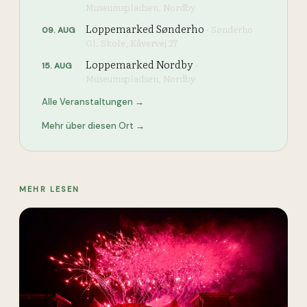
Museumspladsen, Nordby
Loppemarked Sønderho
·
Sønderho
09
.
AUG
Gl. Skole, Kåvervej 27
Loppemarked Nordby
·
15
.
AUG
Museumspladsen, Nordby
Alle Veranstaltungen →
Mehr über diesen Ort →
MEHR LESEN