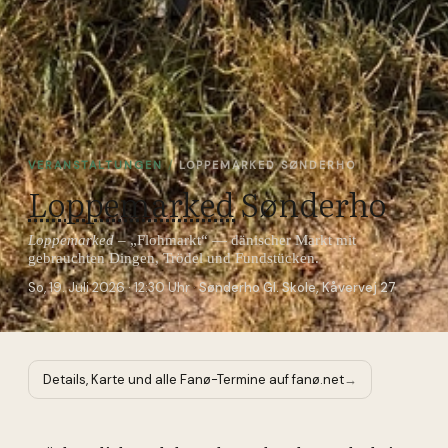
VERANSTALTUNGEN
/
LOPPEMARKED SØNDERHO
Loppemarked
Sønderho
Loppemarked
–
„Flohmarkt“ — dänischer Markt mit
gebrauchten Dingen, Trödel und Fundstücken.
So, 19. Juli 2026 · 12:30 Uhr
·
Sønderho Gl. Skole, Kåvervej 27
Details, Karte und alle Fanø-Termine auf fanø.net
→