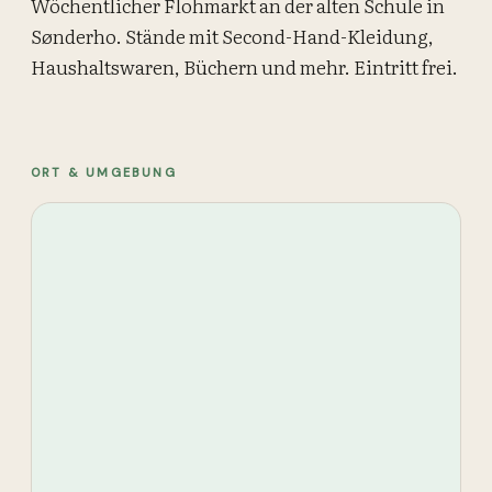
Wöchentlicher Flohmarkt an der alten Schule in
Sønderho. Stände mit Second-Hand-Kleidung,
Haushaltswaren, Büchern und mehr. Eintritt frei.
BILD
KARTE
ORT & UMGEBUNG