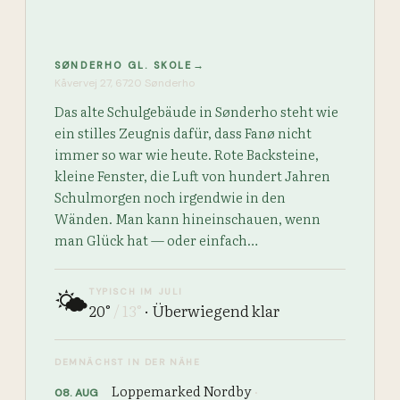
→
SØNDERHO GL. SKOLE
Kåvervej 27, 6720 Sønderho
Das alte Schulgebäude in Sønderho steht wie
ein stilles Zeugnis dafür, dass Fanø nicht
immer so war wie heute. Rote Backsteine,
kleine Fenster, die Luft von hundert Jahren
Schulmorgen noch irgendwie in den
Wänden. Man kann hineinschauen, wenn
man Glück hat — oder einfach…
TYPISCH IM JULI
🌤️
20
°
/
13
°
·
Überwiegend klar
DEMNÄCHST IN DER NÄHE
Loppemarked Nordby
·
08
.
AUG