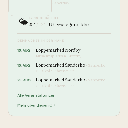
Museumspladsen, 6720 Nordby
TYPISCH IM JULI
🌤️
20
°
/
13
°
·
Überwiegend klar
DEMNÄCHST IN DER NÄHE
Loppemarked Nordby
·
15
.
AUG
Museumspladsen, Nordby
Loppemarked Sønderho
·
Sønderho
16
.
AUG
Gl. Skole, Kåvervej 27
Loppemarked Sønderho
·
Sønderho
23
.
AUG
Gl. Skole, Kåvervej 27
Alle Veranstaltungen →
Mehr über diesen Ort →