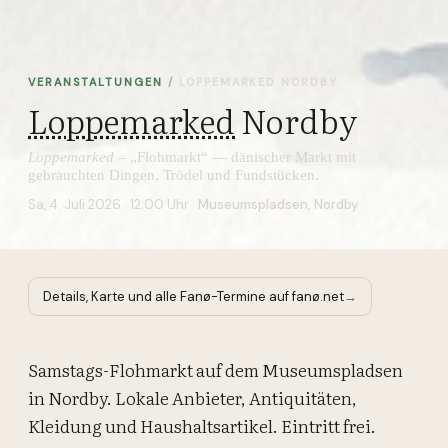
VERANSTALTUNGEN
/
LOPPEMARKED NORDBY
Loppemarked
Nordby
Loppemarked
–
„Flohmarkt“ — dänischer Markt mit
gebrauchten Dingen, Trödel und Fundstücken.
Sa, 4. Juli 2026 · 12:00 Uhr
·
Museumspladsen, Nordby
Details, Karte und alle Fanø-Termine auf fanø.net
→
Samstags-Flohmarkt auf dem Museumspladsen
in Nordby. Lokale Anbieter, Antiquitäten,
Kleidung und Haushaltsartikel. Eintritt frei.