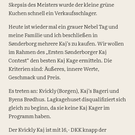
Skepsis des Meisters wurde der kleine grüne
Kuchen schnell ein Verkaufsschlager.
Heute ist wieder mal ein grauer Nebel Tag und
meine Familie und ich beschließen in
Sønderborg mehrere Kaj’s zu kaufen. Wir wollen
im Rahmen des „Ersten Sønderborger Kaj
Contest“ den besten Kaj Kage ermitteln. Die
Kriterien sind: Äußeres, innere Werte,
Geschmack und Preis.
Es treten an: Kvickly (Borgen), Kaj’s Bageri und
Byens Brødhus. Lagkagehuset disqualifiziert sich
gleich zu beginn, da sie keine Kaj Kager im
Programm haben.
Der Kvickly Kaj ist mit 16,- DKK knapp der