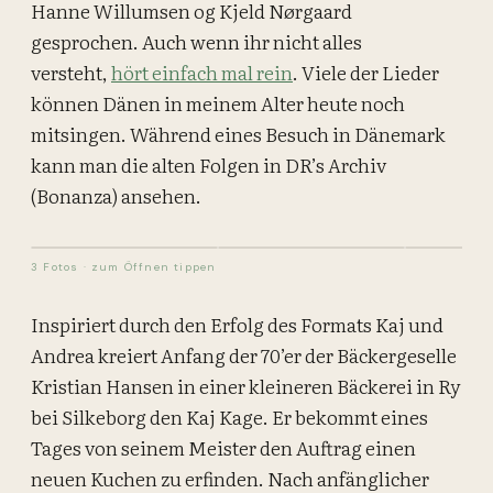
Hanne Willumsen og Kjeld Nørgaard
gesprochen. Auch wenn ihr nicht alles
versteht,
hört einfach mal rein
. Viele der Lieder
können Dänen in meinem Alter heute noch
mitsingen. Während eines Besuch in Dänemark
kann man die alten Folgen in
DR’s Archiv
(Bonanza)
ansehen.
Foto
:
Torben
Foto
:
Torben
3 Fotos · zum Öffnen tippen
Inspiriert durch den Erfolg des Formats Kaj und
Andrea kreiert Anfang der 70’er der Bäckergeselle
Kristian Hansen in einer kleineren Bäckerei in Ry
bei Silkeborg den Kaj Kage. Er bekommt eines
Tages von seinem Meister den Auftrag einen
neuen Kuchen zu erfinden. Nach anfänglicher