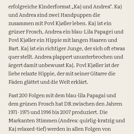
erfolgreiche Kinderformat „Kaj und Andrea“. Kaj
und Andrea sind zwei Handpuppen die
zusammen mit Povl Kjøller leben. Kaj ist ein
grüner Frosch, Andrea ein blau-Lila Papagei und
Povl Kjøller ein Hippie mit langen Haaren und
Bart. Kaj ist ein richtiger Junge, der sich oft etwas
quer stellt. Andrea plappert ununterbrochen und
ärgert damit unbewusst Kaj. Povl Kjøller ist der
liebe relaxte Hippie, der mit seiner Gitarre die
Fäden glättet und die Welt erklärt.
Fast 200 Folgen mit dem blau-lila Papagai und
dem grünen Frosch hat DR zwischen den Jahren
1971- 1975 und 1996 bis 2007 produziert. Die
Markanten Stimmen (Andrea: quirlig-kratzig und
Kaj relaxed-tief) werden in allen Folgen von