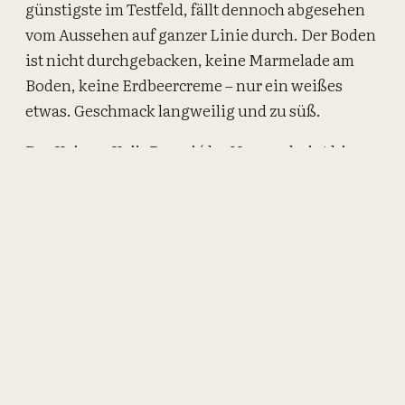
günstigste im Testfeld, fällt dennoch abgesehen
vom Aussehen auf ganzer Linie durch. Der Boden
ist nicht durchgebacken, keine Marmelade am
Boden, keine Erdbeercreme – nur ein weißes
etwas. Geschmack langweilig und zu süß.
Der Kaj von Kaj’s Bageri (der Name scheint hier
Program zu sein) für 16,50 DKK kommt mit
Ausnahme von den zu groß geratenen Augen
deutlich besser weg. Die Creme ist leicht rosa und
schmeckt ein wenig nach Erdbeeren. Der Boden
ist so wie er sein soll. Luftig und mit einer
dünnen Schicht Erdbeermarmelade. Leider fehlt
diesem Kaj die Zunge…
Mit Abstand der beste Kam im Test ist der Kaj
Kage von Byens Brødhus. Mit 20,50 DKK ist er