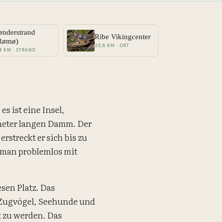
ønderstrand
Ribe Vikingcenter
Rømø)
25,8 KM · ORT
,4 KM · STRAND
es ist eine Insel,
meter langen Damm. Der
erstreckt er sich bis zu
s man problemlos mit
sen Platz. Das
Zugvögel, Seehunde und
t zu werden. Das