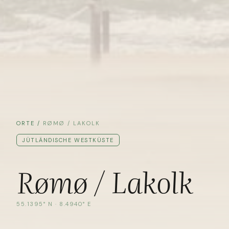
ORTE
/
RØMØ / LAKOLK
JÜTLÄNDISCHE WESTKÜSTE
Rømø / Lakolk
55.1395
° N ·
8.4940
° E