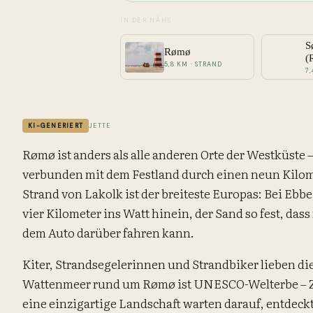
IN DER NÄHE
S
Rømø
(
5,8 KM · STRAND
7
KI-GENERIERT
JETTE
Rømø ist anders als alle anderen Orte der Westküste – 
verbunden mit dem Festland durch einen neun Kilo
Strand von Lakolk ist der breiteste Europas: Bei Ebbe 
vier Kilometer ins Watt hinein, der Sand so fest, das
dem Auto darüber fahren kann.
Kiter, Strandsegelerinnen und Strandbiker lieben die
Wattenmeer rund um Rømø ist UNESCO-Welterbe – 
eine einzigartige Landschaft warten darauf, entdeck