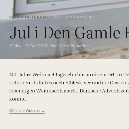
VERANSTALTUNGEN
/
JUL I DEN GAMLE BY
Jul i Den Gamle 
15. Nov – 31. Dez 2026
·
Den Gamle By, Aarhus
400 Jahre Weihnachtsgeschichte an einem Ort: In D
Laternen, duftet es nach Æbleskiver und die Gassen 
lebendigen Weihnachtsmarkt. Dänische Adventszeit,
könnte.
Offizielle Website →