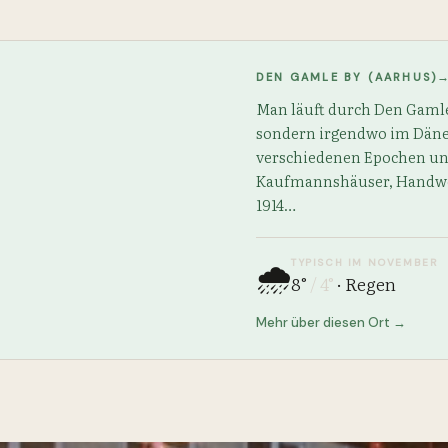
DEN GAMLE BY (AARHUS)
Man läuft durch Den Gamle
sondern irgendwo im Däne
verschiedenen Epochen un
Kaufmannshäuser, Handwer
1914…
TYPISCH IM NOVEMBER
🌧️
8
°
/
4
°
·
Regen
Mehr über diesen Ort →