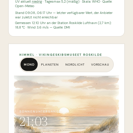
UV aktuell
niedrig
· Tagesmax 5,2 (mäßig)
· Skala: WHO · Quelle:
Open-Meteo
Stand
09.08., 06:17
Uhr
— letzter verfügbarer Wert, der Anbieter
war zuletzt nicht erreichbar
Gemessen
12:10
Uhr an der Station
Roskilde Lufthavn
(2,7 km)
:
18,8 °C · Wind 3,6 m/s
— Quelle: DMI
HIMMEL · VIKINGESKIBSMUSEET ROSKILDE
MOND
PLANETEN
NORDLICHT
VORSCHAU
SONNENUNTERGANG
21:03
Goldene Stunde
20:10 – 21:30