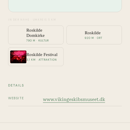
IN DER NÄHE
· UMKREIS 5 KM
Roskilde
Roskilde
Domkirke
920 M · ORT
790 M · KULTUR
Roskilde Festival
3,1 KM · ATTRAKTION
DETAILS
www.vikingeskibsmuseet.dk
WEBSITE