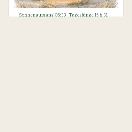
Blaue Stunde
21:30 – 21:48
Sonnenaufgang
05:33
· Tageslänge
15 h 31
min
abnehmende Sichel
14
% sichtbar · ↑
00:22
· ↓
19:50
8. Sept. 2018
Mitmachen im
Wikingerschiffsmuseum in Roskilde
Ausflug in Wikingerschiffsmuseum in Roskilde: 5
original Wikingerschiffe und ihre Nachbauten warten
darauf entdeckt zu werden. Wir basteln einen