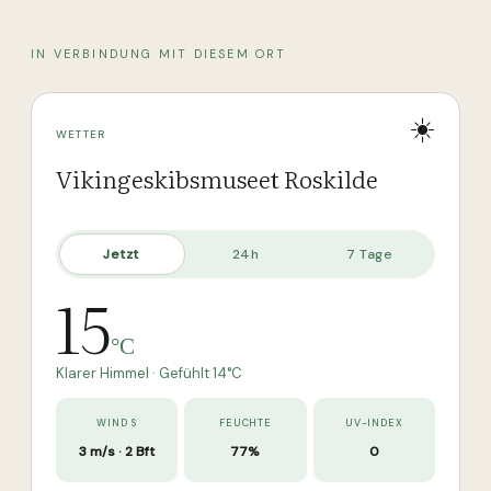
IN VERBINDUNG MIT DIESEM ORT
☀️
WETTER
Vikingeskibsmuseet Roskilde
Jetzt
24h
7 Tage
15
°C
Klarer Himmel
· Gefühlt
14
°C
WIND S
FEUCHTE
UV-INDEX
3 m/s · 2 Bft
77%
0