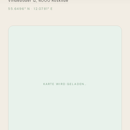
Vindeboder 12, 4000 Roskilde
55.6496
° N ·
12.0781
° E
KARTE WIRD GELADEN…