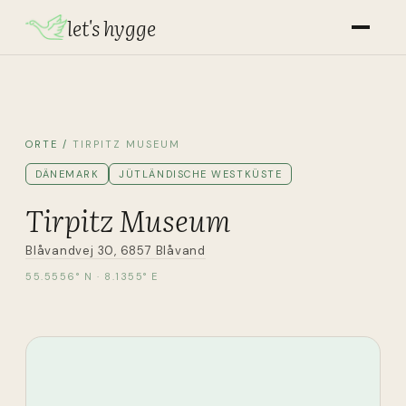
let's hygge
ORTE
/
TIRPITZ MUSEUM
DÄNEMARK
JÜTLÄNDISCHE WESTKÜSTE
Tirpitz Museum
Blåvandvej 30, 6857 Blåvand
55.5556
° N ·
8.1355
° E