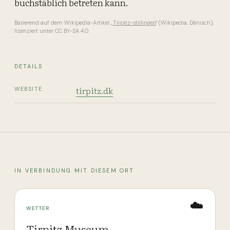
buchstäblich betreten kann.
Basierend auf dem Wikipedia-Artikel „
Tirpitz-stillingen
" (Wikipedia,
Dänisch
),
lizenziert unter CC BY-SA 4.0.
DETAILS
tirpitz.dk
WEBSITE
IN VERBINDUNG MIT DIESEM ORT
☁️
WETTER
Tirpitz Museum