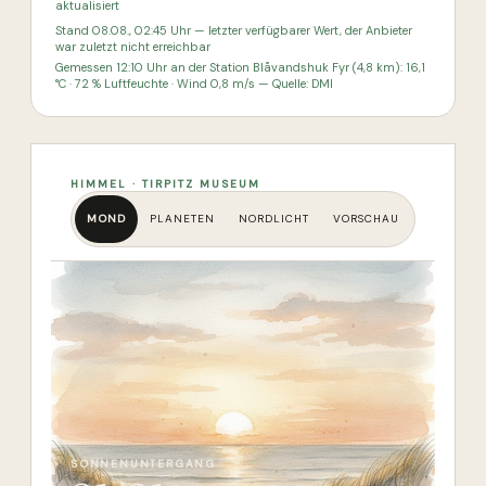
aktualisiert
Stand
08.08., 02:45
Uhr
— letzter verfügbarer Wert, der Anbieter
war zuletzt nicht erreichbar
Gemessen
12:10
Uhr an der Station
Blåvandshuk Fyr
(4,8 km)
:
16,1
°C · 72 % Luftfeuchte · Wind 0,8 m/s
— Quelle: DMI
HIMMEL · TIRPITZ MUSEUM
MOND
PLANETEN
NORDLICHT
VORSCHAU
SONNENUNTERGANG