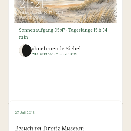
21:21
Goldene Stunde
20:27 – 21:48
Blaue Stunde
21:48 – 22:06
Sonnenaufgang
05:47
· Tageslänge
15 h 34
min
abnehmende Sichel
23
% sichtbar · ↑
—
· ↓
19:09
27. Juli 2018
Besuch im Tirpitz Museum