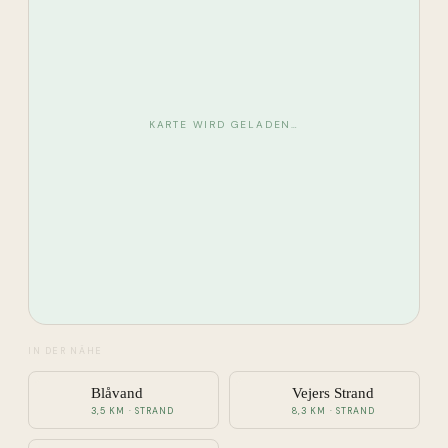
KARTE WIRD GELADEN…
IN DER NÄHE
Blåvand
Vejers Strand
3,5 KM · STRAND
8,3 KM · STRAND