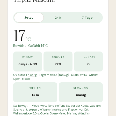
Jetzt
24h
7 Tage
17
°C
Bewölkt
· Gefühlt
14
°C
WIND W
FEUCHTE
UV-INDEX
6 m/s · 4 Bft
72%
0
UV aktuell
niedrig
· Tagesmax 5,7 (mäßig)
· Skala: WHO · Quelle:
Open-Meteo
WELLEN
STRÖMUNG
1,2 m
mäßig
See
bewegt
— Modellwerte für die offene See vor der Küste; was am
Strand gilt, zeigen die
Warnhinweise und Flaggen
vor Ort.
Wellenperiode 5,0 s.
Quelle: Open-Meteo Marine, stündlich